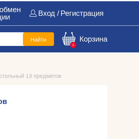
 обмен
Вход /
Регистрация
ции
Корзина
Найти
0
стольный 13 предметов
ов