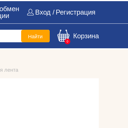
 обмен
Вход /
Регистрация
ции
Корзина
Найти
0
я лента