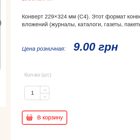
Конверт 229×324 мм (С4). Этот формат кон
вложений (журналы, каталоги, газеты, паке
9.00 грн
Ценa розничная:
Кол-во (шт.)
В корзину